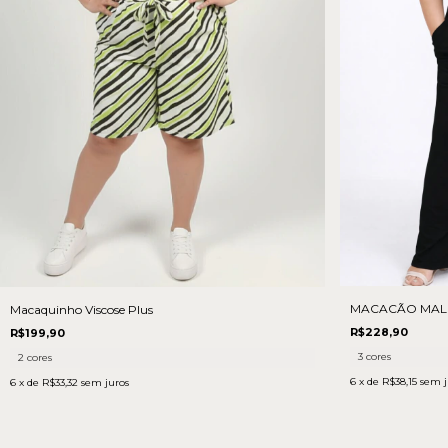
MACACÃO MAL
Macaquinho Viscose Plus
R$228,90
R$199,90
3 cores
2 cores
6
x de
R$38,15
sem j
6
x de
R$33,32
sem juros