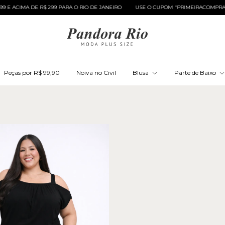
E R$ 299 PARA O RIO DE JANEIRO
USE O CUPOM "PRIMEIRACOMPRA" E GANHE 10
Peças por R$ 99,90
Noiva no Civil
Blusa
Parte de Baixo