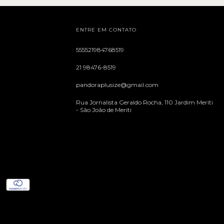
ENTRE EM CONTATO
555521984768519
21 98476-8519
pandoraplusize@gmail.com
Rua Jornalista Geraldo Rocha, 110 Jardim Meriti
- São João de Meriti